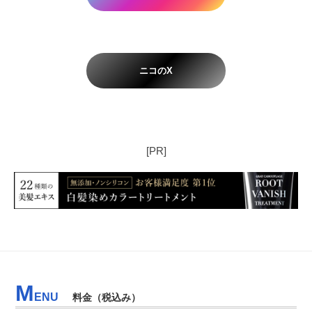
ニコのX
[PR]
M
ENU
料金（税込み）